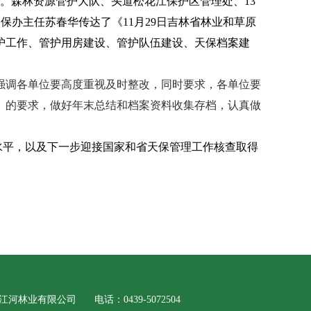
。森林资源管护大队、头道松花江保护区管理处、13
办主任苏春华传达了《11月29日吉林省林业和草原
护工作、管护用房建设、管护队伍建设、天保档案建
调各单位要高度重视及时整改，同时要求，各单位要
》的要求，做好年末总结和档案资料收集存档，认真做
平，以及下一步迎接国家和省天保管理工作核查取得
市抚松县松江河林业有限公司 电话：0439-5072504